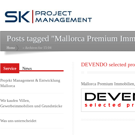
Posts tagged "Mallorca Premium Imm
Home
» Archives for 15:04
DEVENDO selected prop
Service
News
Projekt Management & Entwicklung
Mallorca Premium Immobilien, 
Mallorca
Wir kaufen Villen,
Gewerbeimmobilien und Grundstücke
Was uns unterscheidet