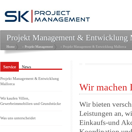
Projekt Management & Entwicklung 
Home
»
Projekt Management
» Projekt Management & Entwicklung Mallorca
Service
News
Projekt Management & Entwicklung
Mallorca
Wir machen I
Wir kaufen Villen,
Wir bieten versc
Gewerbeimmobilien und Grundstücke
Leistungen an, wi
Was uns unterscheidet
Einkaufs-und Akqu
Koordination und 